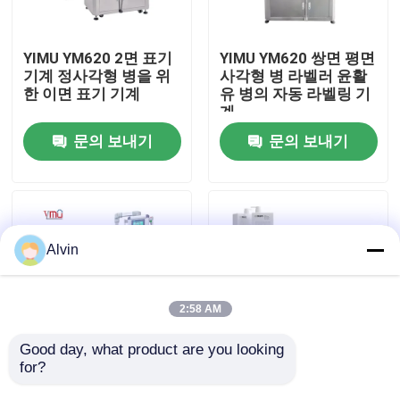
우리에 대하여
YIMU YM620 2면 표기
YIMU YM620 쌍면 평면
기계 정사각형 병을 위
사각형 병 라벨러 윤활
한 이면 표기 기계
유 병의 자동 라벨링 기
공장 여행
계
문의 보내기
문의 보내기
품질 관리
연락주세요
Alvin
뉴스
2:58 AM
인용문을 요구하세요
Good day, what product are you looking 
for?
YM620 자동 사각형 병
정면 병 평면 자체 접착
라벨 응용기 제리 캔 F-
스티커 라벨링 머신 양
자동 라벨태그기계