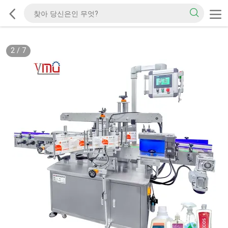
2
/
7